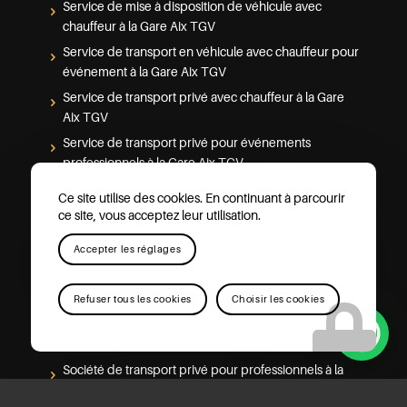
Service de mise à disposition de véhicule avec
chauffeur à la Gare Aix TGV
Service de transport en véhicule avec chauffeur pour
événement à la Gare Aix TGV
Service de transport privé avec chauffeur à la Gare
Aix TGV
Service de transport privé pour événements
professionnels à la Gare Aix TGV
Service de transport privé pour groupes étrangers à
Ce site utilise des cookies. En continuant à parcourir
la Gare Aix TGV
ce site, vous acceptez leur utilisation.
Service de transport privé aéroport vers séminaire à
Accepter les réglages
la Gare Aix TGV
Société de transport privé avec chauffeur bilingue
anglais à la Gare Aix TGV
Refuser tous les cookies
Choisir les cookies
Société de transport privé avec chauffeur bilingue
Besoin d'aide?
pour groupes à la Gare Aix TGV
Société de transport privé pour professionnels à la
Gare Aix TGV