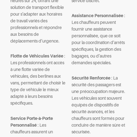
heures sur 24, offrant une
service discret.
solution de transport flexible
pour s’adapter aux horaires
Assistance Personnalisée
:
de travail variés des
Les chauffeurs peuvent
professionnels et répondre
fournir une assistance
aux besoins de
personnalisée, que ce soit
déplacements d’urgence.
pour la coordination d’arrêts
spécifiques, la gestion des
Flotte de Véhicules Variée
:
bagages, ou d’autres
Les professionnels ont accès
demandes spéciales.
à une flotte variée de
véhicules, des berlines aux
Sécurité Renforcée
: La
vans, permettant de choisir le
sécurité des passagers est
type de véhicule le mieux
une préoccupation majeure.
adapté à leurs besoins
Les véhicules sont souvent
spécifiques.
équipés de dispositifs de
sécurité avancés, et les
Service Porte-à-Porte
chauffeurs sont formés pour
Personnalisé
: Les
conduire de manière sûre et
chauffeurs assurent un
sécurisée.