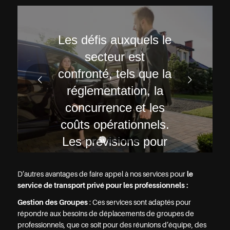
Les défis auxquels le
secteur est
confronté, tels que la
Suivant
réglementation, la
concurrence et les
coûts opérationnels.
Les prévisions pour
1
2
3
4
5
6
l’avenir du transport
privé événementiel.
D’autres avantages de faire appel à nos services pour
le
service de transport privé pour les professionnels :
Gestion des Groupes
: Ces services sont adaptés pour
LIRE LA SUITE
répondre aux besoins de déplacements de groupes de
professionnels, que ce soit pour des réunions d’équipe, des