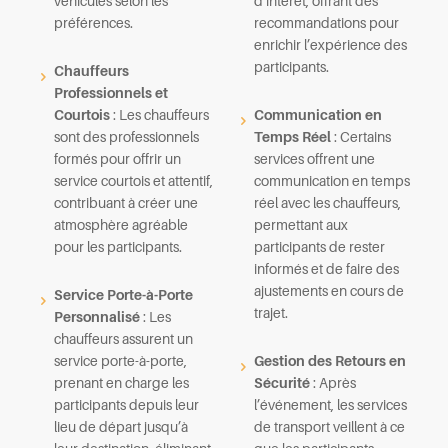
véhicules selon les
d’intérêt, offrant des
préférences.
recommandations pour
enrichir l’expérience des
participants.
Chauffeurs
Professionnels et
Courtois
: Les chauffeurs
Communication en
sont des professionnels
Temps Réel
: Certains
formés pour offrir un
services offrent une
service courtois et attentif,
communication en temps
contribuant à créer une
réel avec les chauffeurs,
atmosphère agréable
permettant aux
pour les participants.
participants de rester
informés et de faire des
ajustements en cours de
Service Porte-à-Porte
trajet.
Personnalisé
: Les
chauffeurs assurent un
service porte-à-porte,
Gestion des Retours en
prenant en charge les
Sécurité
: Après
participants depuis leur
l’événement, les services
lieu de départ jusqu’à
de transport veillent à ce