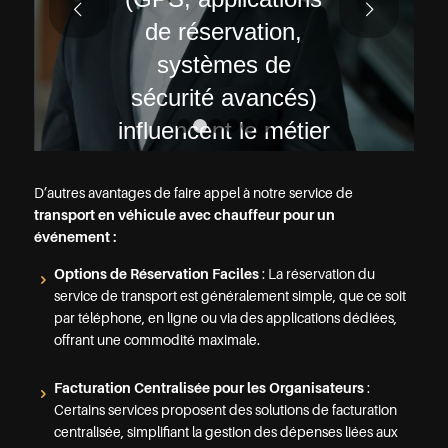
Suivant
de réservation,
systèmes de
sécurité avancés)
influencent le métier
1
2
3
4
5
6
aujourd’hui.
D’autres avantages de faire appel à notre service de
transport en véhicule avec chauffeur pour un
LIRE LA SUITE
événement :
Options de Réservation Faciles
: La réservation du
service de transport est généralement simple, que ce soit
par téléphone, en ligne ou via des applications dédiées,
offrant une commodité maximale.
Facturation Centralisée pour les Organisateurs
:
Certains services proposent des solutions de facturation
centralisée, simplifiant la gestion des dépenses liées aux